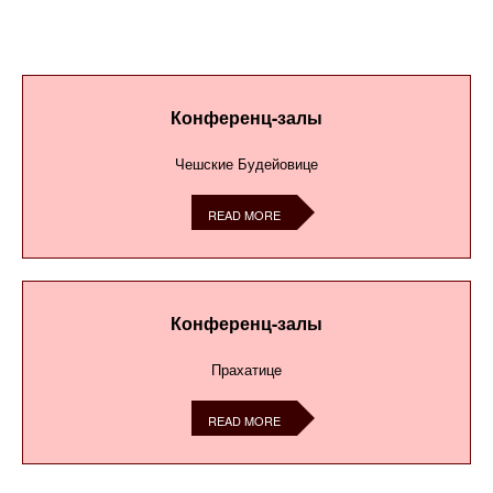
Конференц-залы
Чешские Будейовице
READ MORE
Конференц-залы
Прахатицe
READ MORE